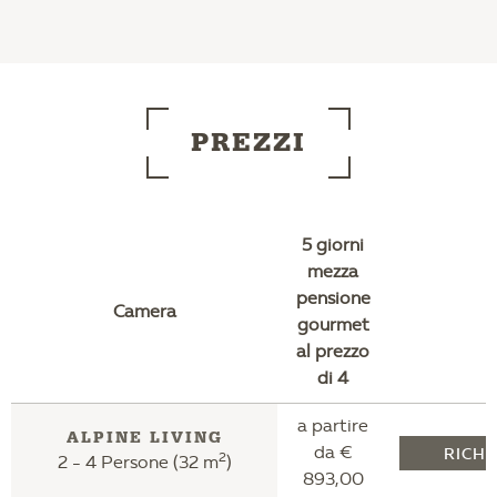
PREZZI
5 giorni
mezza
pensione
Camera
gourmet
al prezzo
di 4
a partire
ALPINE LIVING
da €
RICHI
2
2 - 4 Persone (32 m
)
893,00