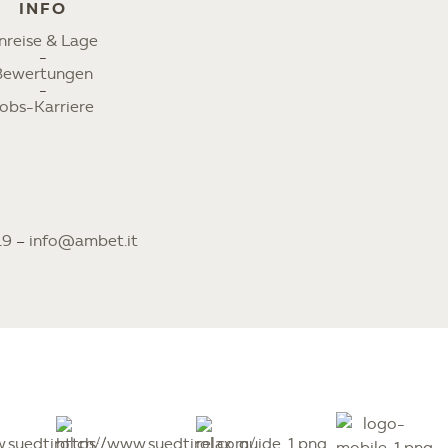
INFO
nreise & Lage
Bewertungen
obs-Karriere
19
–
info@ambet.it